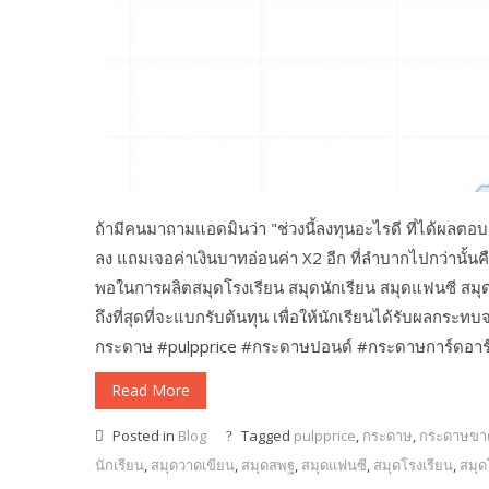
ถ้ามีคนมาถามแอดมินว่า "ช่วงนี้ลงทุนอะไรดี ที่ได้ผลตอบ
ลง แถมเจอค่าเงินบาทอ่อนค่า X2 อีก ที่ลำบากไปกว่านั้นคื
พอในการผลิตสมุดโรงเรียน สมุดนักเรียน สมุดแฟนซี สมุดสั
ถึงที่สุดที่จะแบกรับต้นทุน เพื่อให้นักเรียนได้รับผลกร
กระดาษ #pulpprice #กระดาษปอนด์ #กระดาษการ์ดอาร์
Read More
Posted in
Blog
Tagged
pulpprice
,
กระดาษ
,
กระดาษขา
นักเรียน
,
สมุดวาดเขียน
,
สมุดสพฐ
,
สมุดแฟนซี
,
สมุดโรงเรียน
,
สมุด