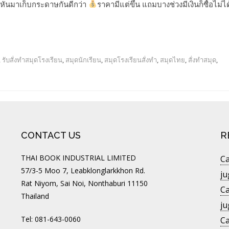
ี้หันมาเก็บกระดาษกันดีกว่า
ราคามีแต่ขึ้น แถมบางช่วงมีเงินก็ซื้อไม่
,
รับสั่งทำสมุดโรงเรียน
,
สมุดนักเรียน
,
สมุดโรงเรียนสั่งทำ
,
สมุดไทย
,
สั่งทำสมุด
,
CONTACT US
R
THAI BOOK INDUSTRIAL LIMITED
Ca
57/3-5 Moo 7, Leabklonglarkkhon Rd.
ju
Rat Niyom, Sai Noi, Nonthaburi 11150
Ca
Thailand
ju
Tel: 081-643-0060
Ca