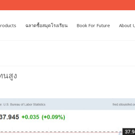
roducts
ฉลาดซื้อสมุดโรงเรียน
Book For Future
About 
ทนสูง