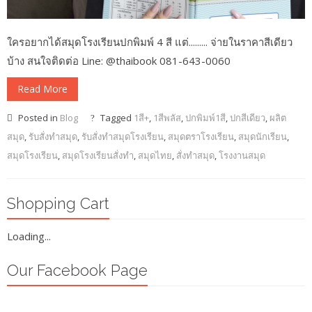
ใครอยากได้สมุดโรงเรียนปกพิมพ์ 4 สี แต่......... จ่ายในราคาสีเดียว
บ้าง สนใจติดต่อ Line: @thaibook 081-643-0060
Read More
Posted in
Blog
Tagged
1สี+
,
1สีพลัส
,
ปกพิมพ์1สี
,
ปกสีเดียว
,
ผลิต
สมุด
,
รับสั่งทำสมุด
,
รับสั่งทำสมุดโรงเรียน
,
สมุดตราโรงเรียน
,
สมุดนักเรียน
,
สมุดโรงเรียน
,
สมุดโรงเรียนสั่งทำ
,
สมุดไทย
,
สั่งทำสมุด
,
โรงงานสมุด
Shopping Cart
Loading...
Our Facebook Page