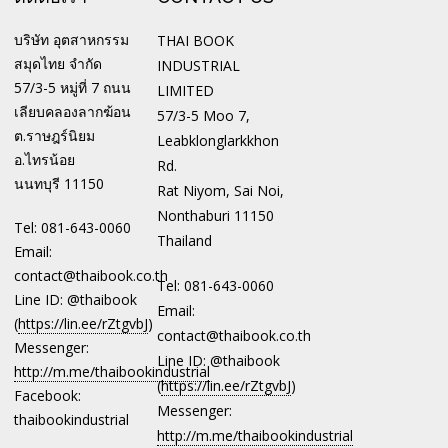
บริษัท อุตสาหกรรม
THAI BOOK
สมุดไทย จำกัด
INDUSTRIAL
57/3-5 หมู่ที่ 7 ถนน
LIMITED
เลียบคลองลากฆ้อน
57/3-5 Moo 7,
ต.ราษฎร์นิยม
Leabklonglarkkhon
อ.ไทรน้อย
Rd.
นนทบุรี 11150
Rat Niyom, Sai Noi,
Nonthaburi 11150
Tel: 081-643-0060
Thailand
Email:
contact@thaibook.co.th
Tel: 081-643-0060
Line ID: @thaibook
Email:
(
https://lin.ee/rZtgvbJ
)
contact@thaibook.co.th
Messenger:
Line ID: @thaibook
http://m.me/thaibookindustrial
(
https://lin.ee/rZtgvbJ
)
Facebook:
Messenger:
thaibookindustrial
http://m.me/thaibookindustrial