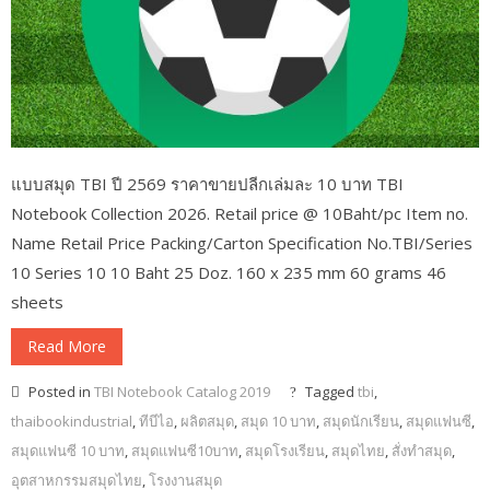
แบบสมุด TBI ปี 2569 ราคาขายปลีกเล่มละ 10 บาท TBI
Notebook Collection 2026. Retail price @ 10Baht/pc Item no.
Name Retail Price Packing/Carton Specification No.TBI/Series
10 Series 10 10 Baht 25 Doz. 160 x 235 mm 60 grams 46
sheets
Read More
Posted in
TBI Notebook Catalog 2019
Tagged
tbi
,
thaibookindustrial
,
ทีบีไอ
,
ผลิตสมุด
,
สมุด 10 บาท
,
สมุดนักเรียน
,
สมุดแฟนซี
,
สมุดแฟนซี 10 บาท
,
สมุดแฟนซี10บาท
,
สมุดโรงเรียน
,
สมุดไทย
,
สั่งทำสมุด
,
อุตสาหกรรมสมุดไทย
,
โรงงานสมุด