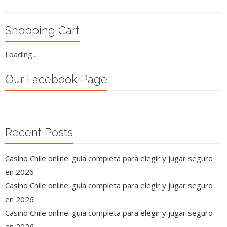
Shopping Cart
Loading...
Our Facebook Page
Recent Posts
Casino Chile online: guía completa para elegir y jugar seguro
en 2026
Casino Chile online: guía completa para elegir y jugar seguro
en 2026
Casino Chile online: guía completa para elegir y jugar seguro
en 2026