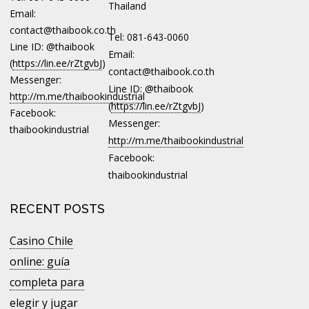
Thailand
Email:
contact@thaibook.co.th
Tel: 081-643-0060
Line ID: @thaibook
Email:
(
https://lin.ee/rZtgvbJ
)
contact@thaibook.co.th
Messenger:
Line ID: @thaibook
http://m.me/thaibookindustrial
(
https://lin.ee/rZtgvbJ
)
Facebook:
Messenger:
thaibookindustrial
http://m.me/thaibookindustrial
Facebook:
thaibookindustrial
RECENT POSTS
Casino Chile
online: guía
completa para
elegir y jugar