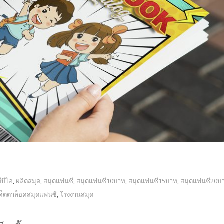
ีบีไอ
,
ผลิตสมุด
,
สมุดแฟนซี
,
สมุดแฟนซี10บาท
,
สมุดแฟนซี15บาท
,
สมุดแฟนซี20บ
ค็ตตาล็อคสมุดแฟนซี
,
โรงงานสมุด