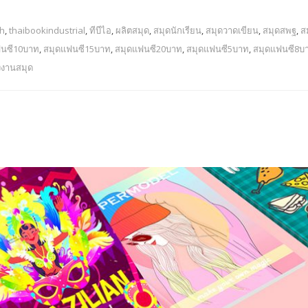
th
,
thaibookindustrial
,
ทีบีไอ
,
ผลิตสมุด
,
สมุดนักเรียน
,
สมุดวาดเขียน
,
สมุดสพฐ
,
ส
ฟนซี10บาท
,
สมุดแฟนซี15บาท
,
สมุดแฟนซี20บาท
,
สมุดแฟนซี5บาท
,
สมุดแฟนซี8บ
งงานสมุด