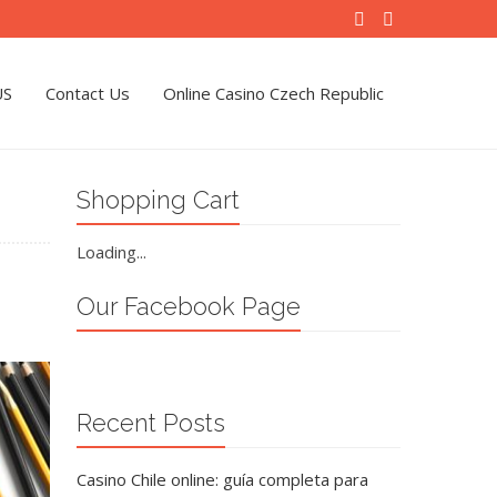
US
Contact Us
Online Casino Czech Republic
Shopping Cart
Loading...
Our Facebook Page
Recent Posts
Casino Chile online: guía completa para