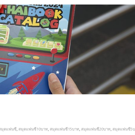
สมุดแฟนซี
,
สมุดแฟนซี10บาท
,
สมุดแฟนซี15บาท
,
สมุดแฟนซี20บาท
,
สมุดแฟนซี5