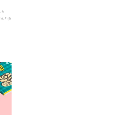
มุด
าท
,
สมุด