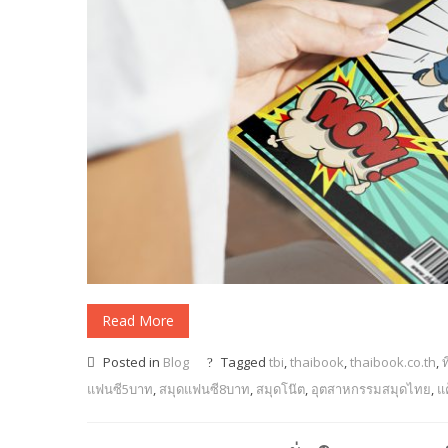
Read More
Posted in
Blog
Tagged
tbi
,
thaibook
,
thaibook.co.th
,
ท
แฟนซี5บาท
,
สมุดแฟนซี8บาท
,
สมุดโน๊ต
,
อุตสาหกรรมสมุดไทย
,
แ