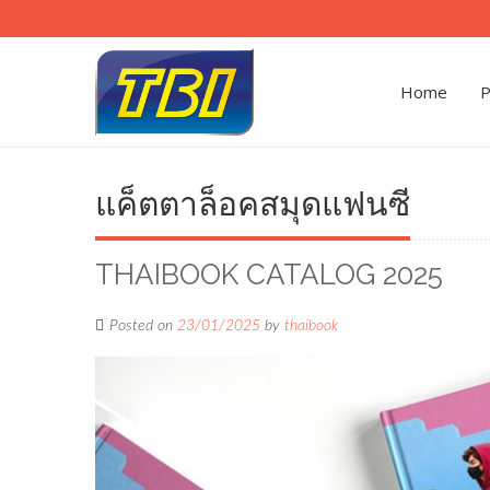
Home
P
แค็ตตาล็อคสมุดแฟนซี
THAIBOOK CATALOG 2025
Posted on
23/01/2025
by
thaibook