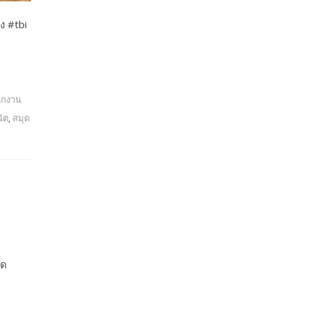
ง #tbi
ักงาน
๊ต
,
สมุด
ุด