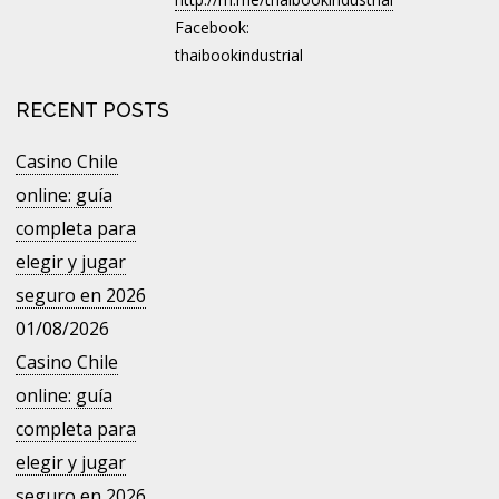
Facebook:
thaibookindustrial
RECENT POSTS
Casino Chile
online: guía
completa para
elegir y jugar
seguro en 2026
01/08/2026
Casino Chile
online: guía
completa para
elegir y jugar
seguro en 2026