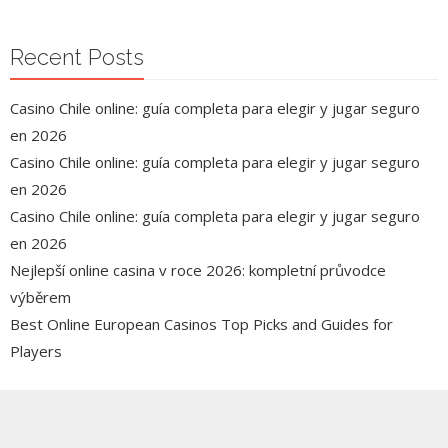
Recent Posts
Casino Chile online: guía completa para elegir y jugar seguro
en 2026
Casino Chile online: guía completa para elegir y jugar seguro
en 2026
Casino Chile online: guía completa para elegir y jugar seguro
en 2026
Nejlepší online casina v roce 2026: kompletní průvodce
výběrem
Best Online European Casinos Top Picks and Guides for
Players