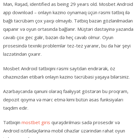
Mən, Rəşad, identified as being 29 years old. Mosbet Android
app download – onlayn kazino oynamaq üçün rəsmi tətbiq ilə
bağlı təcrübəm çox yaxşı olmayıb. Tətbiq bəzən gözlənilmədən
qapanır və oyun ortasında bağlanır. Müştəri dəstəyinə yazanda
cavab çox gec gəlir, bəzən də heç cavab olmur. Oyun
prosesində texniki problemlər tez-tez yaranır, bu da hər şeyi
ləzzətindən çıxarır.
Mosbet Android tətbiqini rəsmi saytdan endirərək, öz
cihazınızdan etibarlı onlayn kazino təcrübəsi yaşaya bilərsiniz.
Azərbaycanda qanuni olaraq fəaliyyət göstərən bu proqram,
depozit qoyma və mərc etmə kimi bütün əsas funksiyaları
təqdim edir.
Tətbiqin
mostbet giris
quraşdırılması sadə prosesdir və
Android istifadəçilərinə mobil cihazlar üzərindən rahat oyun