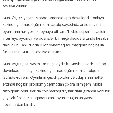
tövsiyə olunur.
Mən, Əli, 36 yaşım. Mosbet Android app download – onlayn
kazino oynamaq üçün rəsmi tətbiq sayəsində artıq sevimli
oyunlarımı hər yerdən oynaya bilirəm. Tətbiq super sürətlidir,
interfeys aydındır və ödənişlər bir neçə dəqiqə ərzində hesaba
daxil olur. Canlı dilerlə rulet oynamaq əsl məşqdən heç nə ilə
fərqlənmir. Mütləq tövsiyə edirəm!
Mən, Aygün, 41 yaşım. Bir neçə aydır ki, Mosbet Android app
download – onlayn kazino oynamaq üçün rəsmi tətbiqdən
istifadə edirəm. Oyunların çeşidi çoxdur və uduşlarımı həftə
ərzində heç bir problem yaşamadan çıxara bilmişəm. Mobil
tətbiqdəki bonuslar da çox maraqlıdır, hər dəfə girəndə yeni bir
şey təklif olunur. Rəqabətli canlı oyunlar üçün ən yaxşı
seçimlərdən biridir.