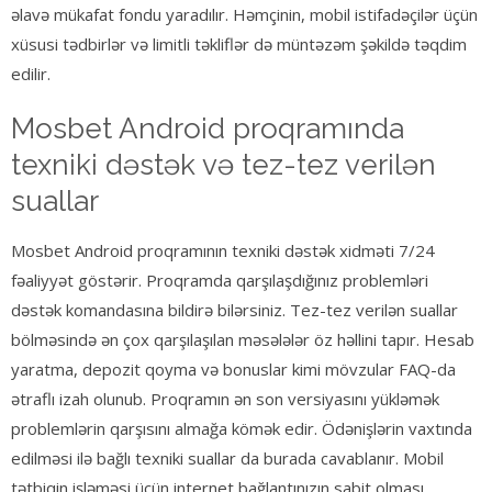
əlavə mükafat fondu yaradılır. Həmçinin, mobil istifadəçilər üçün
xüsusi tədbirlər və limitli təkliflər də müntəzəm şəkildə təqdim
edilir.
Mosbet Android proqramında
texniki dəstək və tez-tez verilən
suallar
Mosbet Android proqramının texniki dəstək xidməti 7/24
fəaliyyət göstərir. Proqramda qarşılaşdığınız problemləri
dəstək komandasına bildirə bilərsiniz. Tez-tez verilən suallar
bölməsində ən çox qarşılaşılan məsələlər öz həllini tapır. Hesab
yaratma, depozit qoyma və bonuslar kimi mövzular FAQ-da
ətraflı izah olunub. Proqramın ən son versiyasını yükləmək
problemlərin qarşısını almağa kömək edir. Ödənişlərin vaxtında
edilməsi ilə bağlı texniki suallar da burada cavablanır. Mobil
tətbiqin işləməsi üçün internet bağlantınızın sabit olması