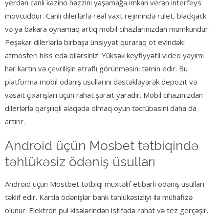
yerdən canlı kazino həzzini yaşamağa imkan verən interfeys
mövcuddur. Canlı dilerlərlə real vaxt rejimində rulet, blackjack
və ya bakara oynamaq artıq mobil cihazlarınızdan mümkündür.
Peşəkar dilerlərlə birbaşa ünsiyyət quraraq ot evindəki
atmosferi hiss edə bilərsiniz. Yüksək keyfiyyətli video yayımı
hər kartın və çevrilişin ətraflı görünməsini təmin edir. Bu
platforma mobil ödəniş üsullarını dəstəkləyərək depozit və
vəsait çıxarışları üçün rahat şərait yaradır. Mobil cihazınızdan
dilerlərlə qarşılıqlı əlaqədə olmaq oyun təcrübəsini daha da
artırır.
Android üçün Mosbet tətbiqində
təhlükəsiz ödəniş üsulları
Android üçün Mostbet tətbiqi müxtəlif etibarlı ödəniş üsulları
təklif edir. Kartla ödənişlər bank təhlükəsizliyi ilə mühafizə
olunur. Elektron pul kisələrindən istifadə rahat və tez gerçəşir.