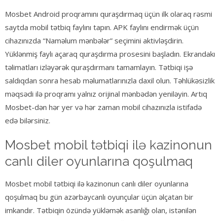
Mosbet Android proqramını quraşdırmaq üçün ilk olaraq rəsmi
saytda mobil tətbiq faylını tapın. APK faylını endirmək üçün
cihazınızda “Naməlum mənbələr” seçimini aktivləşdirin.
Yüklənmiş faylı açaraq quraşdırma prosesini başladın. Ekrandakı
təlimatları izləyərək quraşdırmanı tamamlayın. Tətbiqi işə
saldıqdan sonra hesab məlumatlarınızla daxil olun. Təhlükəsizlik
məqsədi ilə proqramı yalnız orijinal mənbədən yeniləyin. Artıq
Mosbet-dən hər yer və hər zaman mobil cihazınızla istifadə
edə bilərsiniz.
Mosbet mobil tətbiqi ilə kazinonun
canlı diler oyunlarına qoşulmaq
Mosbet mobil tətbiqi ilə kazinonun canlı diler oyunlarına
qoşulmaq bu gün azərbaycanlı oyunçular üçün əlçatan bir
imkandır. Tətbiqin özündə yükləmək asanlığı olan, istənilən