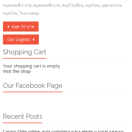
สมุดแฟนซี 5 บาท
,
สมุดแฟนซี5บาท
,
สมุดโรงเรียน
,
สมุดไทย
,
อุตสาหกรรม
สมุดไทย
,
โรงงานสมุด
Post navigation
สมุด 10 บาท
Our Logistic
Shopping Cart
Your shopping cart is empty
Visit the shop
Our Facebook Page
Recent Posts
Casino Chile online: guía completa para elegir y jugar seguro