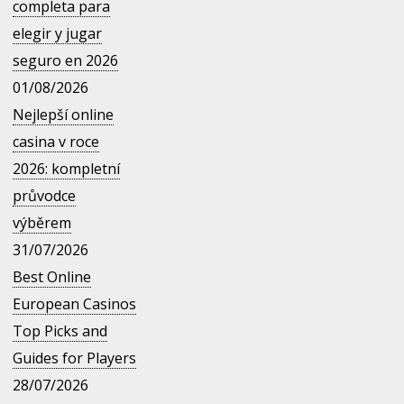
completa para
elegir y jugar
seguro en 2026
01/08/2026
Nejlepší online
casina v roce
2026: kompletní
průvodce
výběrem
31/07/2026
Best Online
European Casinos
Top Picks and
Guides for Players
28/07/2026