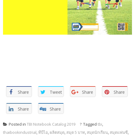
Share
Tweet
Share
Share
Share
Share
Posted in
TBI Notebook Catalog 2019
Tagged
tbi
,
thaibookindustrial
,
ทีบีไอ
,
ผลิตสมุด
,
สมุด 5 บาท
,
สมุดนักเรียน
,
สมุดแฟนซี
,