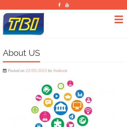
About US
Posted on
22/05/2015
by
thaibook