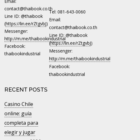
Email:
contact@thaibook.co.th
Tel: 081-643-0060
Line ID: @thaibook
Email:
(
https://lin.ee/rZtgvbJ
)
contact@thaibook.co.th
Messenger:
Line ID: @thaibook
http://m.me/thaibookindustrial
(
https://lin.ee/rZtgvbJ
)
Facebook:
Messenger:
thaibookindustrial
http://m.me/thaibookindustrial
Facebook:
thaibookindustrial
RECENT POSTS
Casino Chile
online: guía
completa para
elegir y jugar