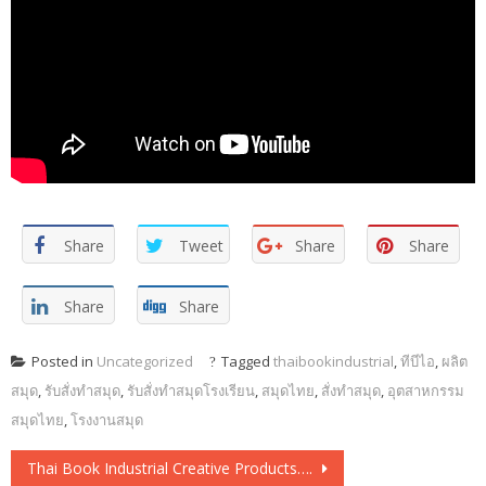
Share
Tweet
Share
Share
Share
Share
Posted in
Uncategorized
Tagged
thaibookindustrial
,
ทีบีไอ
,
ผลิต
สมุด
,
รับสั่งทำสมุด
,
รับสั่งทำสมุดโรงเรียน
,
สมุดไทย
,
สั่งทำสมุด
,
อุตสาหกรรม
สมุดไทย
,
โรงงานสมุด
Post navigation
Thai Book Industrial Creative Products….