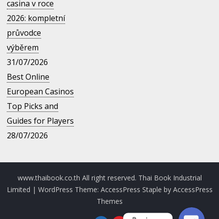
casina v roce
2026: kompletní
průvodce
výběrem
31/07/2026
Best Online
European Casinos
Top Picks and
Guides for Players
28/07/2026
Line
Facebook Messenger
www.thaibook.co.th All right reserved. Thai Book Industrial
Limited
| WordPress Theme:
AccessPress Staple
by
AccessPress
Themes