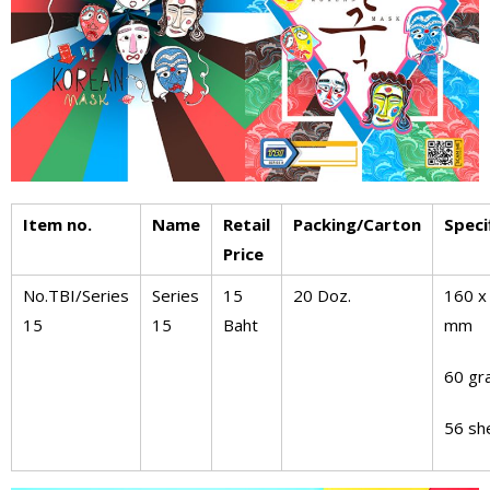
Item no.
Name
Retail
Packing/Carton
Speci
Price
No.TBI/Series
Series
15
20 Doz.
160 x
15
15
Baht
mm
60 gr
56 sh