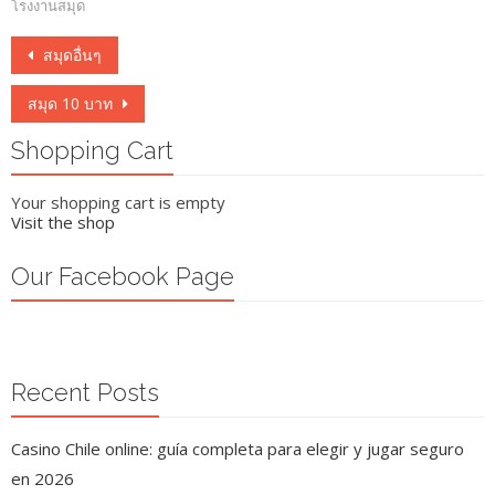
โรงงานสมุด
Post navigation
สมุดอื่นๆ
สมุด 10 บาท
Shopping Cart
Your shopping cart is empty
Visit the shop
Our Facebook Page
Recent Posts
Casino Chile online: guía completa para elegir y jugar seguro
en 2026