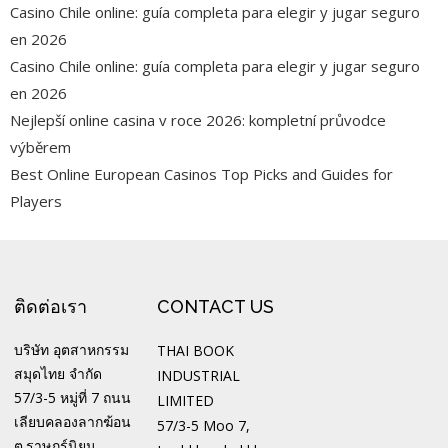
Casino Chile online: guía completa para elegir y jugar seguro
en 2026
Casino Chile online: guía completa para elegir y jugar seguro
en 2026
Nejlepší online casina v roce 2026: kompletní průvodce
výběrem
Best Online European Casinos Top Picks and Guides for
Players
ติดต่อเรา
CONTACT US
บริษัท อุตสาหกรรม
THAI BOOK
สมุดไทย จำกัด
INDUSTRIAL
57/3-5 หมู่ที่ 7 ถนน
LIMITED
เลียบคลองลากฆ้อน
57/3-5 Moo 7,
ต.ราษฎร์นิยม