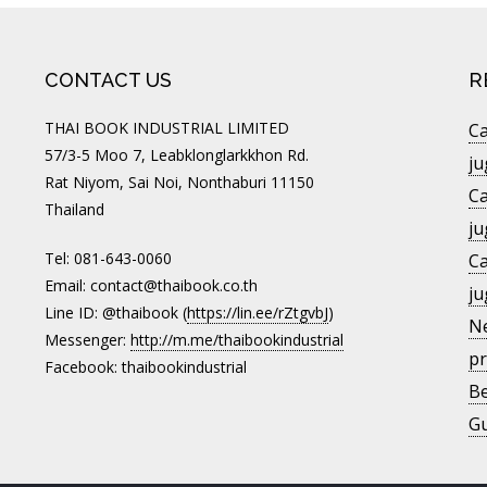
CONTACT US
R
THAI BOOK INDUSTRIAL LIMITED
Ca
57/3-5 Moo 7, Leabklonglarkkhon Rd.
ju
Rat Niyom, Sai Noi, Nonthaburi 11150
Ca
Thailand
ju
Tel: 081-643-0060
Ca
Email: contact@thaibook.co.th
ju
Line ID: @thaibook (
https://lin.ee/rZtgvbJ
)
Ne
Messenger:
http://m.me/thaibookindustrial
pr
Facebook: thaibookindustrial
Be
Gu