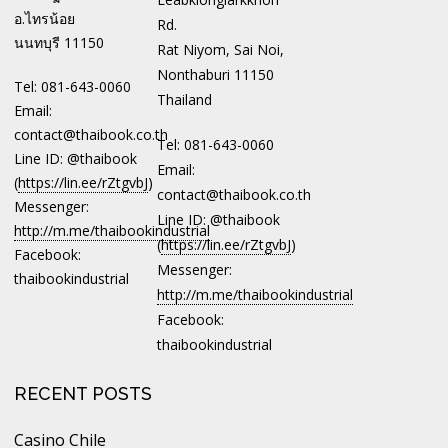
อ.ไทรน้อย
Rd.
นนทบุรี 11150
Rat Niyom, Sai Noi,
Nonthaburi 11150
Tel: 081-643-0060
Thailand
Email:
contact@thaibook.co.th
Tel: 081-643-0060
Line ID: @thaibook
Email:
(
https://lin.ee/rZtgvbJ
)
contact@thaibook.co.th
Messenger:
Line ID: @thaibook
http://m.me/thaibookindustrial
(
https://lin.ee/rZtgvbJ
)
Facebook:
Messenger:
thaibookindustrial
http://m.me/thaibookindustrial
Facebook:
thaibookindustrial
RECENT POSTS
Casino Chile