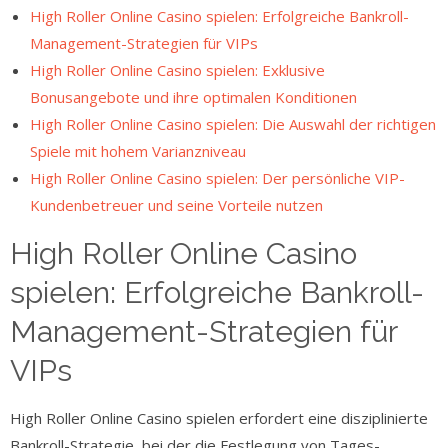
High Roller Online Casino spielen: Erfolgreiche Bankroll-
Management-Strategien für VIPs
High Roller Online Casino spielen: Exklusive
Bonusangebote und ihre optimalen Konditionen
High Roller Online Casino spielen: Die Auswahl der richtigen
Spiele mit hohem Varianzniveau
High Roller Online Casino spielen: Der persönliche VIP-
Kundenbetreuer und seine Vorteile nutzen
High Roller Online Casino
spielen: Erfolgreiche Bankroll-
Management-Strategien für
VIPs
High Roller Online Casino spielen erfordert eine disziplinierte
Bankroll-Strategie, bei der die Festlegung von Tages-,