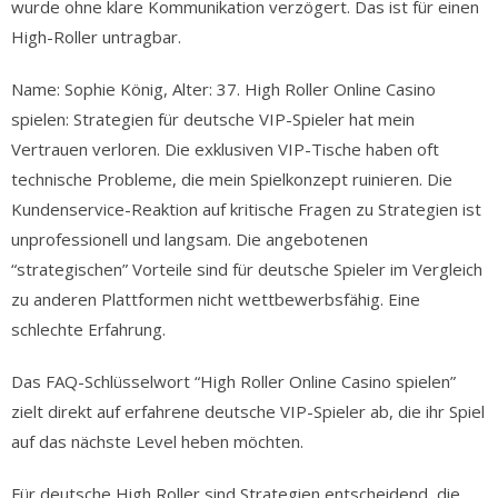
wurde ohne klare Kommunikation verzögert. Das ist für einen
High-Roller untragbar.
Name: Sophie König, Alter: 37. High Roller Online Casino
spielen: Strategien für deutsche VIP-Spieler hat mein
Vertrauen verloren. Die exklusiven VIP-Tische haben oft
technische Probleme, die mein Spielkonzept ruinieren. Die
Kundenservice-Reaktion auf kritische Fragen zu Strategien ist
unprofessionell und langsam. Die angebotenen
“strategischen” Vorteile sind für deutsche Spieler im Vergleich
zu anderen Plattformen nicht wettbewerbsfähig. Eine
schlechte Erfahrung.
Das FAQ-Schlüsselwort “High Roller Online Casino spielen”
zielt direkt auf erfahrene deutsche VIP-Spieler ab, die ihr Spiel
auf das nächste Level heben möchten.
Für deutsche High Roller sind Strategien entscheidend, die