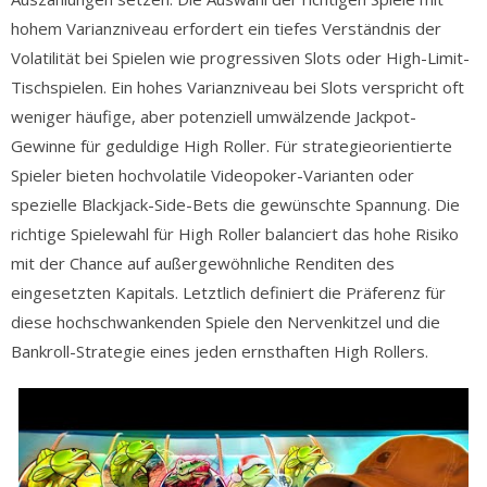
hohem Varianzniveau erfordert ein tiefes Verständnis der
Volatilität bei Spielen wie progressiven Slots oder High-Limit-
Tischspielen. Ein hohes Varianzniveau bei Slots verspricht oft
weniger häufige, aber potenziell umwälzende Jackpot-
Gewinne für geduldige High Roller. Für strategieorientierte
Spieler bieten hochvolatile Videopoker-Varianten oder
spezielle Blackjack-Side-Bets die gewünschte Spannung. Die
richtige Spielewahl für High Roller balanciert das hohe Risiko
mit der Chance auf außergewöhnliche Renditen des
eingesetzten Kapitals. Letztlich definiert die Präferenz für
diese hochschwankenden Spiele den Nervenkitzel und die
Bankroll-Strategie eines jeden ernsthaften High Rollers.